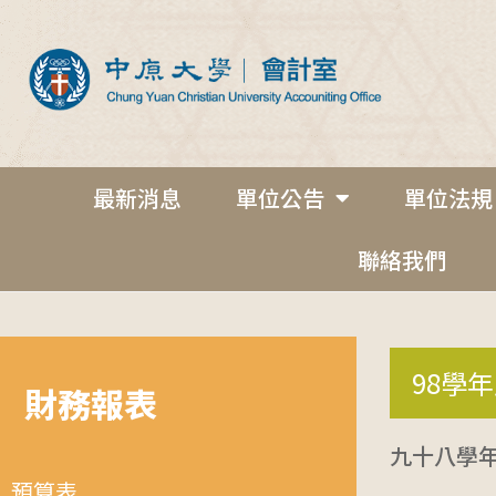
最新消息
單位公告
單位法規
聯絡我們
98學
財務報表
九十八學
預算表